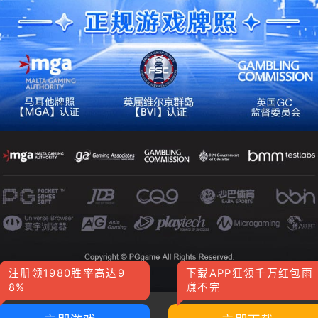
注册领1980胜率高达9
下载APP狂领千万红包雨
8%
赚不完